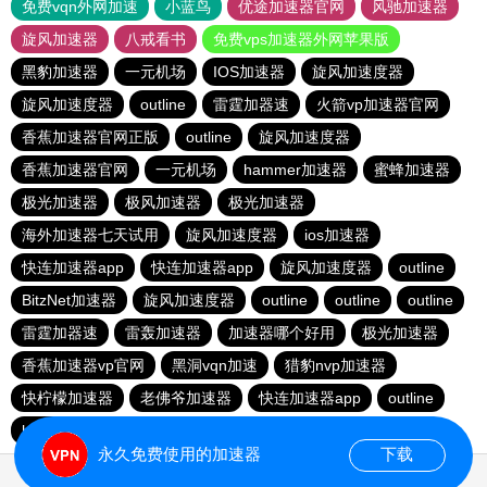
免费vqn外网加速
小蓝鸟
优途加速器官网
风驰加速器
旋风加速器
八戒看书
免费vps加速器外网苹果版
黑豹加速器
一元机场
IOS加速器
旋风加速度器
旋风加速度器
outline
雷霆加器速
火箭vp加速器官网
香蕉加速器官网正版
outline
旋风加速度器
香蕉加速器官网
一元机场
hammer加速器
蜜蜂加速器
极光加速器
极风加速器
极光加速器
海外加速器七天试用
旋风加速度器
ios加速器
快连加速器app
快连加速器app
旋风加速度器
outline
BitzNet加速器
旋风加速度器
outline
outline
outline
雷霆加器速
雷轰加速器
加速器哪个好用
极光加速器
香蕉加速器vp官网
黑洞vqn加速
猎豹nvp加速器
快柠檬加速器
老佛爷加速器
快连加速器app
outline
hammer加速器
永久免费使用的加速器
下载