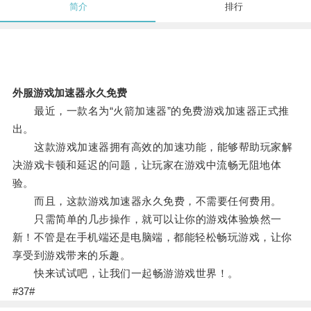
简介
排行
外服游戏加速器永久免费
最近，一款名为“火箭加速器”的免费游戏加速器正式推
出。
这款游戏加速器拥有高效的加速功能，能够帮助玩家解
决游戏卡顿和延迟的问题，让玩家在游戏中流畅无阻地体
验。
而且，这款游戏加速器永久免费，不需要任何费用。
只需简单的几步操作，就可以让你的游戏体验焕然一
新！不管是在手机端还是电脑端，都能轻松畅玩游戏，让你
享受到游戏带来的乐趣。
快来试试吧，让我们一起畅游游戏世界！。
#37#