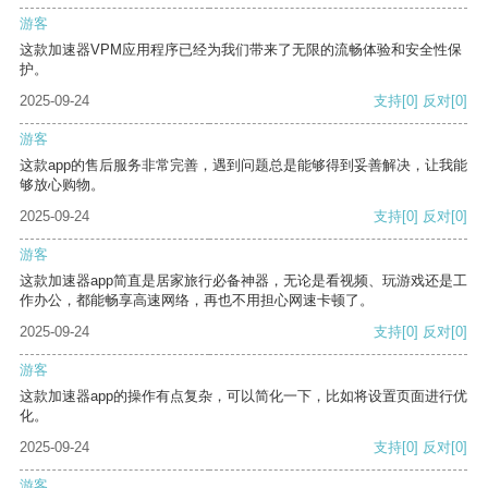
游客
这款加速器VPM应用程序已经为我们带来了无限的流畅体验和安全性保
护。
2025-09-24
支持
[0]
反对
[0]
游客
这款app的售后服务非常完善，遇到问题总是能够得到妥善解决，让我能
够放心购物。
2025-09-24
支持
[0]
反对
[0]
游客
这款加速器app简直是居家旅行必备神器，无论是看视频、玩游戏还是工
作办公，都能畅享高速网络，再也不用担心网速卡顿了。
2025-09-24
支持
[0]
反对
[0]
游客
这款加速器app的操作有点复杂，可以简化一下，比如将设置页面进行优
化。
2025-09-24
支持
[0]
反对
[0]
游客