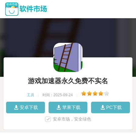
游戏加速器永久免费不实名
工具
|
时间：2025-09-24
|
安卓下载
苹果下载
PC下载
安卓市场，安全绿色