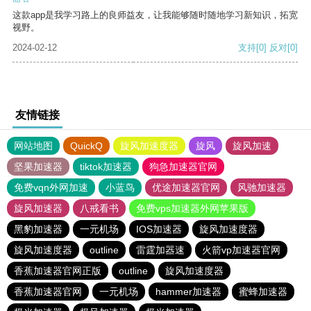
这款app是我学习路上的良师益友，让我能够随时随地学习新知识，拓宽
视野。
2024-02-12
支持
[0]
反对
[0]
友情链接
网站地图
QuickQ
旋风加速度器
旋风
旋风加速
坚果加速器
tiktok加速器
狗急加速器官网
免费vqn外网加速
小蓝鸟
优途加速器官网
风驰加速器
旋风加速器
八戒看书
免费vps加速器外网苹果版
黑豹加速器
一元机场
IOS加速器
旋风加速度器
旋风加速度器
outline
雷霆加器速
火箭vp加速器官网
香蕉加速器官网正版
outline
旋风加速度器
香蕉加速器官网
一元机场
hammer加速器
蜜蜂加速器