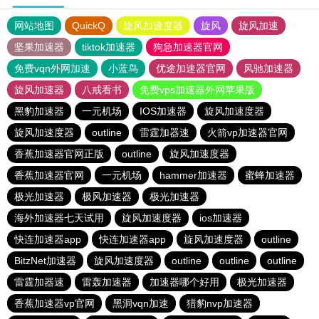
网站地图
QuickQ
旋风加速度器
旋风
旋风加速
坚果加速器
tiktok加速器
狗急加速器官网
免费vqn外网加速
小蓝鸟
优途加速器官网
风驰加速器
旋风加速器
八戒看书
免费vps加速器外网苹果版
黑豹加速器
一元机场
IOS加速器
旋风加速度器
旋风加速度器
outline
雷霆加器速
火箭vp加速器官网
香蕉加速器官网正版
outline
旋风加速度器
香蕉加速器官网
一元机场
hammer加速器
蜜蜂加速器
极光加速器
极风加速器
极光加速器
海外加速器七天试用
旋风加速度器
ios加速器
快连加速器app
快连加速器app
旋风加速度器
outline
BitzNet加速器
旋风加速度器
outline
outline
outline
雷霆加器速
雷轰加速器
加速器哪个好用
极光加速器
香蕉加速器vp官网
黑洞vqn加速
猎豹nvp加速器