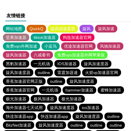
友情链接
网站地图
QuickQ
旋风加速度器
旋风
旋风加速
坚果加速器
tiktok加速器
狗急加速器官网
免费vqn外网加速
小蓝鸟
优途加速器官网
风驰加速器
旋风加速器
八戒看书
免费vps加速器外网苹果版
黑豹加速器
一元机场
IOS加速器
旋风加速度器
旋风加速度器
outline
雷霆加器速
火箭vp加速器官网
香蕉加速器官网正版
outline
旋风加速度器
香蕉加速器官网
一元机场
hammer加速器
蜜蜂加速器
极光加速器
极风加速器
极光加速器
海外加速器七天试用
旋风加速度器
ios加速器
快连加速器app
快连加速器app
旋风加速度器
outline
BitzNet加速器
旋风加速度器
outline
outline
outline