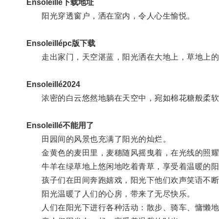
Ensoleillé下载地址
阳光穿透窗户，洒在室内，令人心生愉悦。
Ensoleillépc版下载
走出家门，天空湛蓝，阳光洒在大地上，草地上的
Ensoleillé2024
浓密的白云悠然地躺在天空中，宛如棉花糖般柔软
Ensoleillé不能用了
田园间的风景也充满了阳光的灿烂。
金黄色的麦田里，麦穗随风摇曳着，在光线的照耀
牛羊在绿草地上悠闲地吃着青草，享受着温暖的阳
孩子们在田间奔跑嬉戏，阳光下他们欢声笑语不断
阳光温暖了人们的心房，带来了无尽快乐。
人们在阳光下进行各种活动：散步、骑车、慵懒地