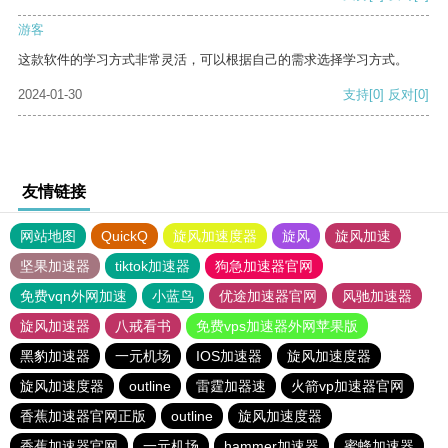
游客
这款软件的学习方式非常灵活，可以根据自己的需求选择学习方式。
2024-01-30
支持
[0]
反对
[0]
友情链接
网站地图
QuickQ
旋风加速度器
旋风
旋风加速
坚果加速器
tiktok加速器
狗急加速器官网
免费vqn外网加速
小蓝鸟
优途加速器官网
风驰加速器
旋风加速器
八戒看书
免费vps加速器外网苹果版
黑豹加速器
一元机场
IOS加速器
旋风加速度器
旋风加速度器
outline
雷霆加器速
火箭vp加速器官网
香蕉加速器官网正版
outline
旋风加速度器
香蕉加速器官网
一元机场
hammer加速器
蜜蜂加速器