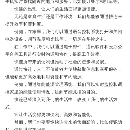
手机实时查找附近的地点和服务，比如预订餐厅和打车等。
快连的出现，让人们的生活变得更加便捷。
无论是家庭生活还是工作环境，我们都能够通过快连来
提升效率和便利度。
例如，在家里，我们可以通过语音控制系统打开和关闭
电器设备，调节温度和光线等，一切尽在掌控之中。
在工作中，我们可以通过电子邮件、通讯软件和云办公
平台等工具进行实时沟通和协作，提高工作效率。
快连所带来的便利也推动了社会的进步和发展。
通过快连，人们不仅能够方便地获取信息和享受服务，
也能够更加高效地利用资源和节约能源。
例如，通过智能能源管理系统，我们可以实时监控和调
控家里的能源使用情况，达到节能减排的目的。
快连已经深入到我们的生活中，改变了我们的生活方
式。
它让生活变得更加便利、高效和智能化。
然而，我们也要警惕快连带来的负面影响，比如侵犯隐
私、信息泄露等问题。