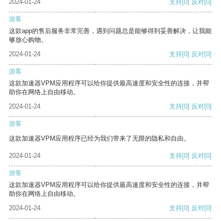
2024-01-24
支持
[0]
反对
[0]
游客
这款app的售后服务非常完善，遇到问题总是能够得到妥善解决，让我能
够放心购物。
2024-01-24
支持
[0]
反对
[0]
游客
这款加速器VPM应用程序可以给你提供最高速度和安全性的连接，并帮
助你在网络上自由移动。
2024-01-24
支持
[0]
反对
[0]
游客
这款加速器VPM应用程序已经为我们带来了无限的隐私和自由。
2024-01-24
支持
[0]
反对
[0]
游客
这款加速器VPM应用程序可以给你提供最高速度和安全性的连接，并帮
助你在网络上自由移动。
2024-01-24
支持
[0]
反对
[0]