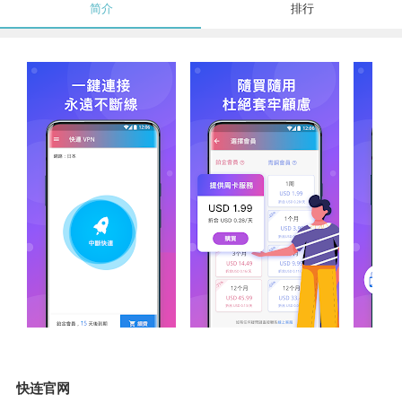
简介
排行
快连官网