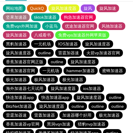
网站地图
QuickQ
旋风加速度器
旋风
旋风加速
坚果加速器
tiktok加速器
狗急加速器官网
免费vqn外网加速
小蓝鸟
优途加速器官网
风驰加速器
旋风加速器
八戒看书
免费vps加速器外网苹果版
黑豹加速器
一元机场
IOS加速器
旋风加速度器
旋风加速度器
outline
雷霆加器速
火箭vp加速器官网
香蕉加速器官网正版
outline
旋风加速度器
香蕉加速器官网
一元机场
hammer加速器
蜜蜂加速器
极光加速器
极风加速器
极光加速器
海外加速器七天试用
旋风加速度器
ios加速器
快连加速器app
快连加速器app
旋风加速度器
outline
BitzNet加速器
旋风加速度器
outline
outline
outline
雷霆加器速
雷轰加速器
加速器哪个好用
极光加速器
香蕉加速器vp官网
黑洞vqn加速
猎豹nvp加速器