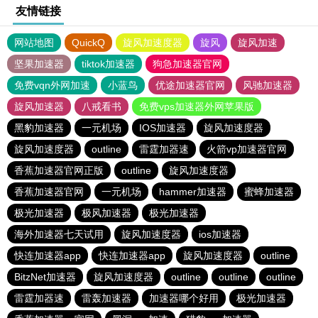
友情链接
网站地图
QuickQ
旋风加速度器
旋风
旋风加速
坚果加速器
tiktok加速器
狗急加速器官网
免费vqn外网加速
小蓝鸟
优途加速器官网
风驰加速器
旋风加速器
八戒看书
免费vps加速器外网苹果版
黑豹加速器
一元机场
IOS加速器
旋风加速度器
旋风加速度器
outline
雷霆加器速
火箭vp加速器官网
香蕉加速器官网正版
outline
旋风加速度器
香蕉加速器官网
一元机场
hammer加速器
蜜蜂加速器
极光加速器
极风加速器
极光加速器
海外加速器七天试用
旋风加速度器
ios加速器
快连加速器app
快连加速器app
旋风加速度器
outline
BitzNet加速器
旋风加速度器
outline
outline
outline
雷霆加器速
雷轰加速器
加速器哪个好用
极光加速器