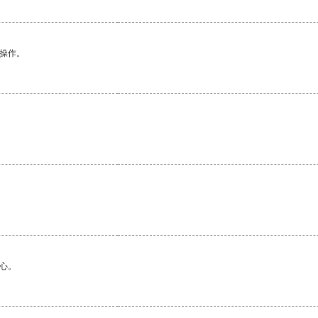
悉操作。
心。