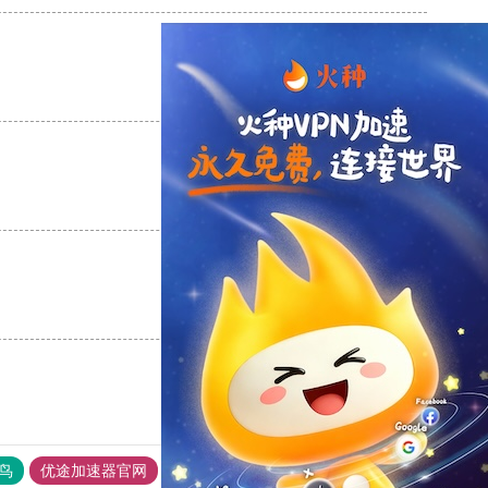
支持
[0]
反对
[0]
支持
[0]
反对
[0]
支持
[0]
反对
[0]
鸟
优途加速器官网
风驰加速器
旋风加速器
八戒看书