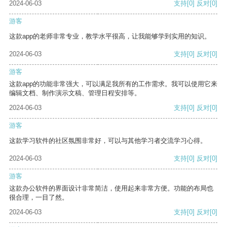
2024-06-03
支持
[0]
反对
[0]
游客
这款app的老师非常专业，教学水平很高，让我能够学到实用的知识。
2024-06-03
支持
[0]
反对
[0]
游客
这款app的功能非常强大，可以满足我所有的工作需求。我可以使用它来
编辑文档、制作演示文稿、管理日程安排等。
2024-06-03
支持
[0]
反对
[0]
游客
这款学习软件的社区氛围非常好，可以与其他学习者交流学习心得。
2024-06-03
支持
[0]
反对
[0]
游客
这款办公软件的界面设计非常简洁，使用起来非常方便。功能的布局也
很合理，一目了然。
2024-06-03
支持
[0]
反对
[0]