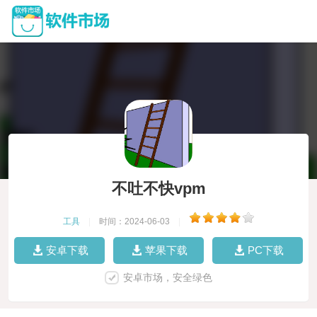
不吐不快vpm
工具
|
时间：2024-06-03
|
安卓下载
苹果下载
PC下载
安卓市场，安全绿色