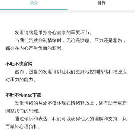
简介
排行
发泄情绪是维持身心健康的重要环节。
当我们沉默抑制情绪时，无论是愤怒、压力还是悲伤，
都会在内心产生负面的积累。
不吐不快官网
然而，适当的发泄可以让我们更好地控制情绪和增强应
对压力的能力。
不吐不快mac下载
发泄情绪的益处不仅体现在情绪释放上，还有助于重新
调整我们的思维。
通过倾诉和表达，我们可以获得他人的理解和支持，从
而减轻心理负担。