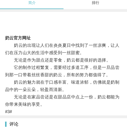
简介
排行
奶云官方网址
奶云的出现让人们在炎炎夏日中找到了一丝凉爽，让人
们在压力山大的生活中感受到一丝甜蜜。
无论是作为甜点还是零食，奶云都是很好的选择。
它的制作过程繁复，需要经过多道工序，但是一旦品尝
到那一口带着丝丝香甜的奶云，所有的努力都值得了。
奶云的魅力就在于口感丰富、味道浓郁，仿佛就是奶制
品中的一朵云朵，轻盈而清新。
无论是在家品尝还是在甜品店中点上一份，奶云都能为
你带来美味的享受。
#3#
评论