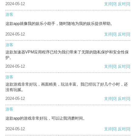
2024-05-12
支持
[0]
反对
[0]
游客
这款app就像我的娱乐小助手，随时随地为我的娱乐提供帮助。
2024-05-12
支持
[0]
反对
[0]
游客
这款加速器VPM应用程序已经为我们带来了无限的隐私保护和安全性保
护。
2024-05-12
支持
[0]
反对
[0]
游客
这款游戏非常好玩，画面精美，玩法丰富。我已经玩了好几个小时，还
没有玩腻。
2024-05-12
支持
[0]
反对
[0]
游客
这款app的游戏非常好玩，可以让我消磨时间。
2024-05-12
支持
[0]
反对
[0]