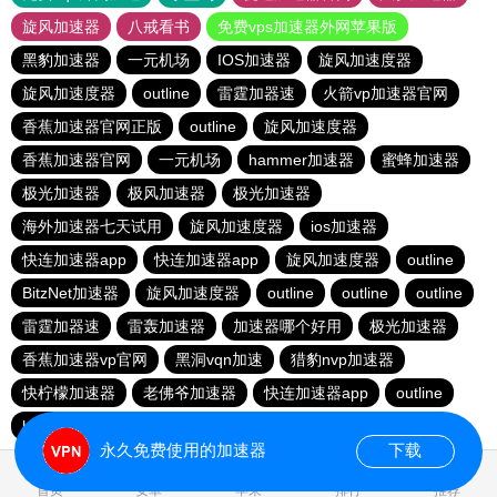
旋风加速器
八戒看书
免费vps加速器外网苹果版
黑豹加速器
一元机场
IOS加速器
旋风加速度器
旋风加速度器
outline
雷霆加器速
火箭vp加速器官网
香蕉加速器官网正版
outline
旋风加速度器
香蕉加速器官网
一元机场
hammer加速器
蜜蜂加速器
极光加速器
极风加速器
极光加速器
海外加速器七天试用
旋风加速度器
ios加速器
快连加速器app
快连加速器app
旋风加速度器
outline
BitzNet加速器
旋风加速度器
outline
outline
outline
雷霆加器速
雷轰加速器
加速器哪个好用
极光加速器
香蕉加速器vp官网
黑洞vqn加速
猎豹nvp加速器
快柠檬加速器
老佛爷加速器
快连加速器app
outline
hammer加速器
永久免费使用的加速器
下载
0.107001s
首页
安卓
苹果
排行
推荐