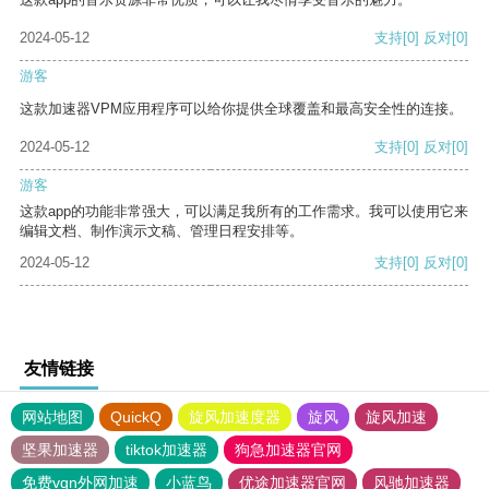
2024-05-12
支持
[0]
反对
[0]
游客
这款加速器VPM应用程序可以给你提供全球覆盖和最高安全性的连接。
2024-05-12
支持
[0]
反对
[0]
游客
这款app的功能非常强大，可以满足我所有的工作需求。我可以使用它来
编辑文档、制作演示文稿、管理日程安排等。
2024-05-12
支持
[0]
反对
[0]
友情链接
网站地图
QuickQ
旋风加速度器
旋风
旋风加速
坚果加速器
tiktok加速器
狗急加速器官网
免费vqn外网加速
小蓝鸟
优途加速器官网
风驰加速器