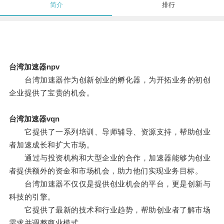
简介
排行
台湾加速器npv
台湾加速器作为创新创业的孵化器，为开拓业务的初创
企业提供了宝贵的机会。
台湾加速器vqn
它提供了一系列培训、导师辅导、资源支持，帮助创业
者加速成长和扩大市场。
通过与投资机构和大型企业的合作，加速器能够为创业
者提供额外的资金和市场机会，助力他们实现业务目标。
台湾加速器不仅仅是提供创业机会的平台，更是创新与
科技的引擎。
它提供了最新的技术和行业趋势，帮助创业者了解市场
需求并调整商业模式。