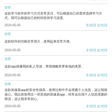
游客
这款学习软件的学习方式非常灵活，可以根据自己的需求选择学习方
式。我可以根据自己的时间安排学习进度。
2024-05-05
支持
[0]
反对
[0]
游客
这款软件的功能非常强大，使用起来非常方便。
2024-05-05
支持
[0]
反对
[0]
游客
这款app就像我的私人导游，带我领略世界各地的美景。
2024-05-05
支持
[0]
反对
[0]
游客
这款加速器app的安全性很高，使用过程中不会泄露个人信息，这让我很
放心。我以前使用过一些其他的加速器app，经常会出现个人信息泄露的
情况，这让我非常担心。
2024-05-05
支持
[0]
反对
[0]