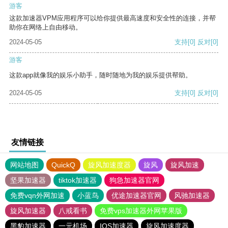
游客
这款加速器VPM应用程序可以给你提供最高速度和安全性的连接，并帮
助你在网络上自由移动。
2024-05-05
支持
[0]
反对
[0]
游客
这款app就像我的娱乐小助手，随时随地为我的娱乐提供帮助。
2024-05-05
支持
[0]
反对
[0]
友情链接
网站地图
QuickQ
旋风加速度器
旋风
旋风加速
坚果加速器
tiktok加速器
狗急加速器官网
免费vqn外网加速
小蓝鸟
优途加速器官网
风驰加速器
旋风加速器
八戒看书
免费vps加速器外网苹果版
黑豹加速器
一元机场
IOS加速器
旋风加速度器