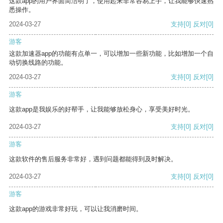
这款app的用户界面简洁明了，使用起来非常容易上手，让我能够快速熟
悉操作。
2024-03-27
支持
[0]
反对
[0]
游客
这款加速器app的功能有点单一，可以增加一些新功能，比如增加一个自
动切换线路的功能。
2024-03-27
支持
[0]
反对
[0]
游客
这款app是我娱乐的好帮手，让我能够放松身心，享受美好时光。
2024-03-27
支持
[0]
反对
[0]
游客
这款软件的售后服务非常好，遇到问题都能得到及时解决。
2024-03-27
支持
[0]
反对
[0]
游客
这款app的游戏非常好玩，可以让我消磨时间。