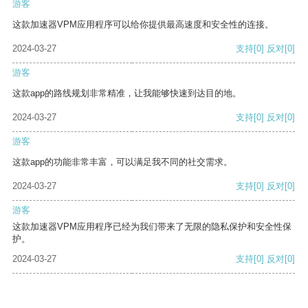
游客
这款加速器VPM应用程序可以给你提供最高速度和安全性的连接。
2024-03-27
支持
[0]
反对
[0]
游客
这款app的路线规划非常精准，让我能够快速到达目的地。
2024-03-27
支持
[0]
反对
[0]
游客
这款app的功能非常丰富，可以满足我不同的社交需求。
2024-03-27
支持
[0]
反对
[0]
游客
这款加速器VPM应用程序已经为我们带来了无限的隐私保护和安全性保
护。
2024-03-27
支持
[0]
反对
[0]