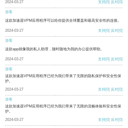
2024-03-27
支持
[0]
反对
[0]
游客
这款加速器VPM应用程序可以给你提供全球覆盖和最高安全性的连接。
2024-03-27
支持
[0]
反对
[0]
游客
这款app就像我的私人助理，随时随地为我的办公提供帮助。
2024-03-27
支持
[0]
反对
[0]
游客
这款加速器VPM应用程序已经为我们带来了无限的隐私保护和安全性保
护。
2024-03-27
支持
[0]
反对
[0]
游客
这款加速器VPM应用程序已经为我们带来了无限的流畅体验和安全性保
护。
2024-03-27
支持
[0]
反对
[0]